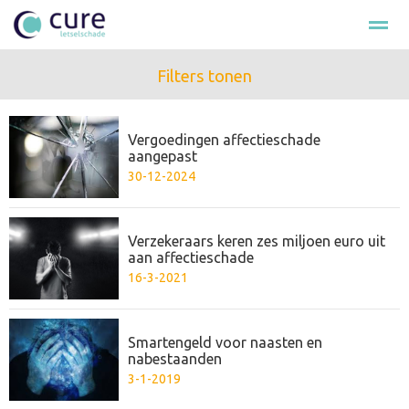
Filters tonen
Hulp na ongeval
Loonschade
Smartengeld
Schade cla
Vergoedingen affectieschade
Bellen
E-mail
Nieuws
Zoeken
Fac
aangepast
30-12-2024
Verzekeraars keren zes miljoen euro uit
aan affectieschade
16-3-2021
Smartengeld voor naasten en
nabestaanden
3-1-2019