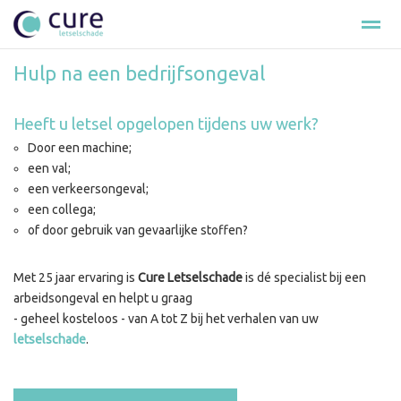
Hulp na een bedrijfsongeval
Hulp na ongeval
Loonschade
Smartengeld
Schade cla
Heeft u letsel opgelopen tijdens uw werk?
Bellen
E-mail
Nieuws
Zoeken
Fac
Door een machine;
een val;
een verkeersongeval;
een collega;
of door gebruik van gevaarlijke stoffen?
Met 25 jaar ervaring is
Cure Letselschade
is dé specialist bij een
arbeidsongeval en helpt u graag
- geheel kosteloos - van A tot Z bij het verhalen van uw
letselschade
.