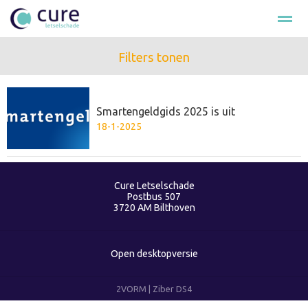
Filters tonen
Hulp na ongeval
Loonschade
Smartengeld
Schade cla
Smartengeldgids 2025 is uit
Bellen
E-mail
Nieuws
Zoeken
Fac
18-1-2025
Cure Letselschade
Postbus 507
3720 AM
Bilthoven
Open desktopversie
2VORM |
Ziber DS4