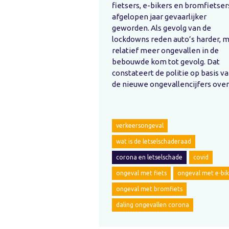
fietsers, e-bikers en bromfietser
afgelopen jaar gevaarlijker
geworden. Als gevolg van de
lockdowns reden auto’s harder, 
relatief meer ongevallen in de
bebouwde kom tot gevolg. Dat
constateert de politie op basis v
de nieuwe ongevallencijfers ove
verkeersongeval
wat is de letselschaderaad
corona en letselschade
covid
ongeval met fiets
ongeval met e-bi
ongeval met bromfiets
daling ongevallen corona