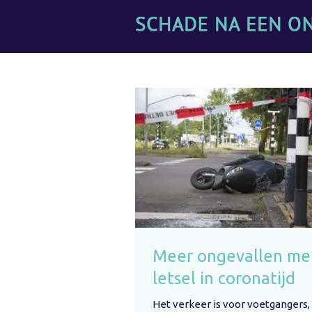
Meer ongevallen me
letsel in coronatijd
Het verkeer is voor voetgangers,