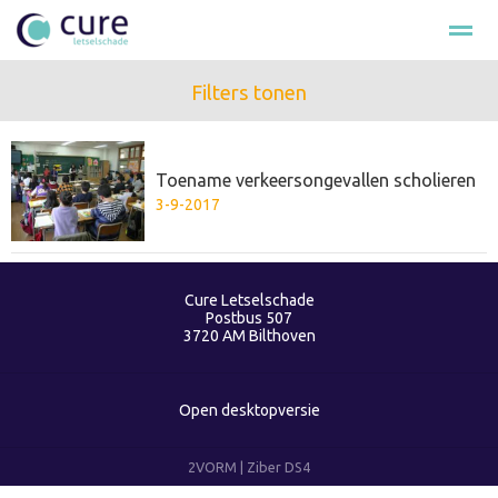
Filters tonen
Hulp na ongeval
Loonschade
Smartengeld
Schade cla
Toename verkeersongevallen scholieren
Bellen
E-mail
Nieuws
Zoeken
Fac
3-9-2017
Cure Letselschade
Postbus 507
3720 AM
Bilthoven
Open desktopversie
2VORM |
Ziber DS4