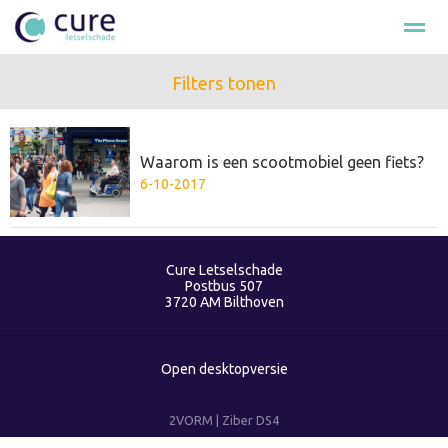
Filters tonen
Hulp na ongeval
Loonschade
Smartengeld
Schade cla
Waarom is een scootmobiel geen fiets?
Bellen
E-mail
Nieuws
Zoeken
Fac
6-10-2017
Cure Letselschade
Postbus 507
3720 AM
Bilthoven
Open desktopversie
2VORM |
Ziber DS4