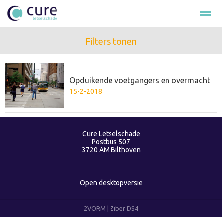
Filters tonen
Hulp na ongeval
Loonschade
Smartengeld
Schade cla
Opduikende voetgangers en overmacht
Bellen
E-mail
Nieuws
Zoeken
Fac
15-2-2018
Cure Letselschade
Postbus 507
3720 AM
Bilthoven
Open desktopversie
2VORM |
Ziber DS4