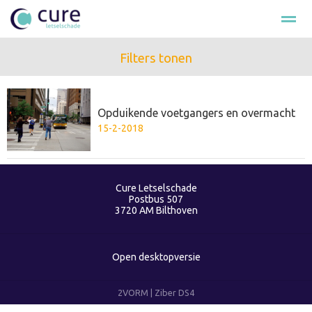
Filters tonen
Hulp na ongeval
Loonschade
Smartengeld
Schade cla
Opduikende voetgangers en overmacht
Bellen
E-mail
Nieuws
Zoeken
Fac
15-2-2018
Cure Letselschade
Postbus 507
3720 AM
Bilthoven
Open desktopversie
2VORM |
Ziber DS4