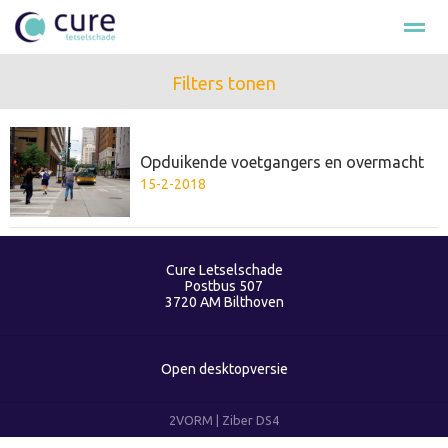
Filters tonen
Hulp na ongeval
Loonschade
Smartengeld
Schade cla
Opduikende voetgangers en overmacht
Bellen
E-mail
Nieuws
Zoeken
Fac
15-2-2018
Cure Letselschade
Postbus 507
3720 AM
Bilthoven
Open desktopversie
2VORM |
Ziber DS4